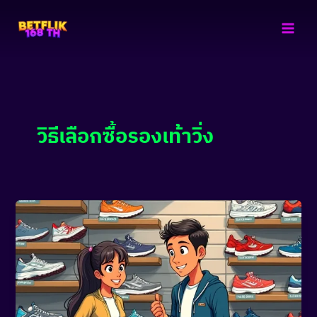
Skip
to
content
วิธีเลือกซื้อรองเท้าวิ่ง