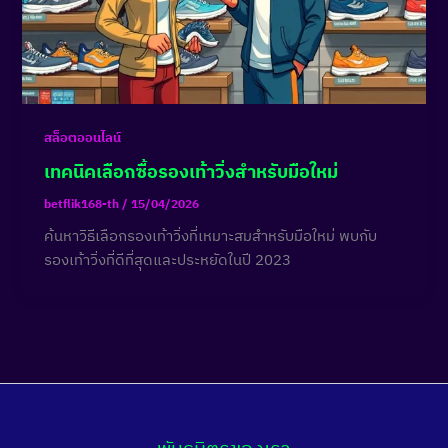
สล็อตออนไลน์
เทคนิคเลือกซื้อรองเท้าวิ่งสำหรับมือใหม่
betflik168-th
/
15/04/2026
ค้นหาวิธีเลือกรองเท้าวิ่งที่เหมาะสมสำหรับมือใหม่ พบกับ
รองเท้าวิ่งที่ดีที่สุดและประหยัดในปี 2023