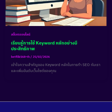
สล็อตออนไลน์
เรียนรู้การใช้ Keyword หลักอย่างมี
ประสิทธิภาพ
betflik168-th
/
25/02/2026
เข้าใจความสำคัญของ Keyword หลักในการทำ SEO กับเรา
และเพิ่มอันดับเว็บไซต์ของคุณ